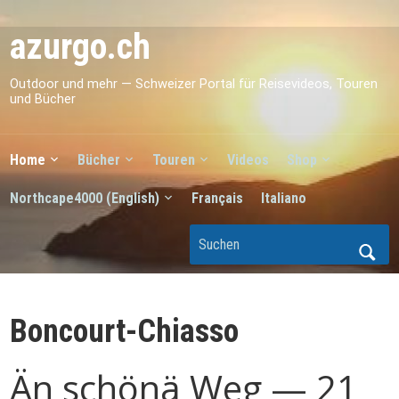
azurgo.ch
Outdoor und mehr — Schweizer Portal für Reisevideos, Touren
und Bücher
Home
Bücher
Touren
Videos
Shop
Northcape4000 (English)
Français
Italiano
Boncourt-Chiasso
Än schönä Weg — 21