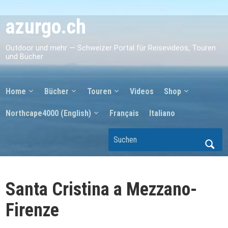
azurgo.ch
Outdoor und mehr — Schweizer Portal für Reisevideos, Touren
und Bücher
Home
Bücher
Touren
Videos
Shop
Northcape4000 (English)
Français
Italiano
Santa Cristina a Mezzano-
Firenze