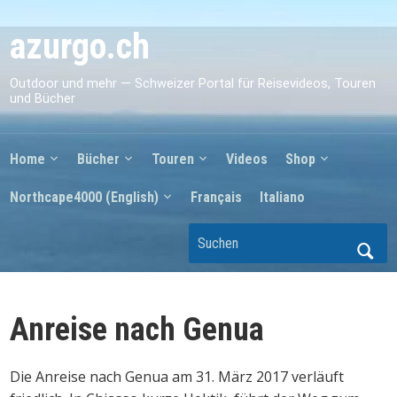
azurgo.ch
Outdoor und mehr — Schweizer Portal für Reisevideos, Touren
und Bücher
Home
Bücher
Touren
Videos
Shop
Northcape4000 (English)
Français
Italiano
Anreise nach Genua
Die Anreise nach Genua am 31. März 2017 verläuft