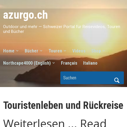
azurgo.ch
Outdoor und mehr — Schweizer Portal für Reisevideos, Touren
und Bücher
Home
Bücher
Touren
Videos
Shop
Northcape4000 (English)
Français
Italiano
Touristenleben und Rückreise
Weiterlesen ... Read