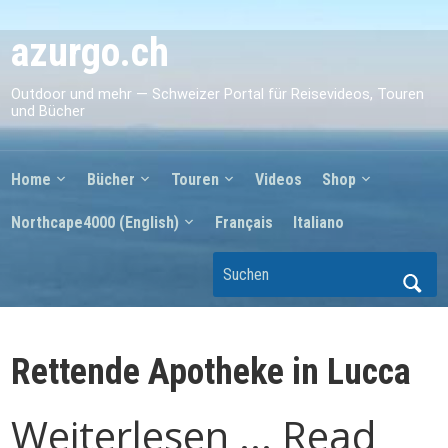
azurgo.ch
Outdoor und mehr — Schweizer Portal für Reisevideos, Touren
und Bücher
Home
Bücher
Touren
Videos
Shop
Northcape4000 (English)
Français
Italiano
Rettende Apotheke in Lucca
Weiterlesen ... Read