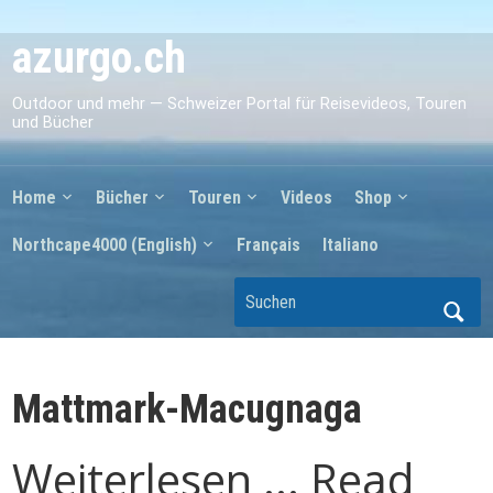
azurgo.ch
Outdoor und mehr — Schweizer Portal für Reisevideos, Touren
und Bücher
Home
Bücher
Touren
Videos
Shop
Northcape4000 (English)
Français
Italiano
Mattmark-Macugnaga
Weiterlesen ... Read