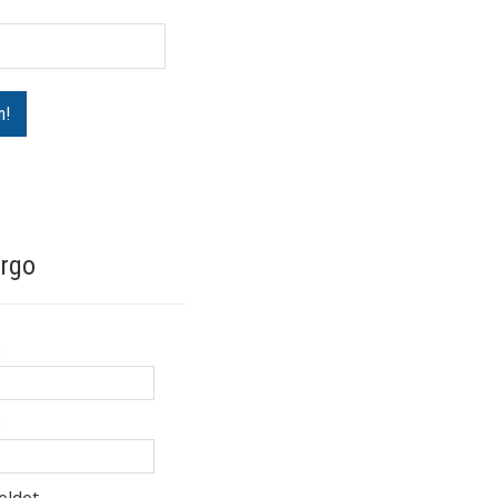
rgo
:
: