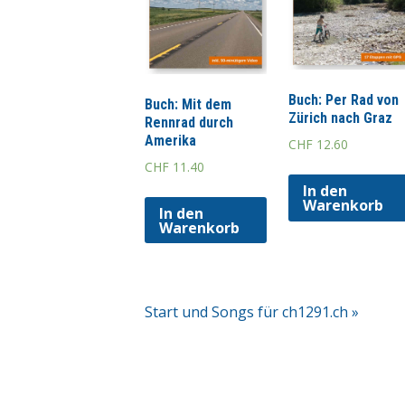
Buch: Per Rad von
Buch: Mit dem
Zürich nach Graz
Rennrad durch
Amerika
CHF
12.60
CHF
11.40
In den
Warenkorb
In den
Warenkorb
Start und Songs für ch1291.ch »