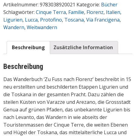
Artikelnummer:
9783038920021
Kategorie:
Bücher
nach
Schlagwörter:
Cinque Terra
,
Familie
,
Florenz
,
Italien
,
Florenz
Ligurien
,
Lucca
,
Protofino
,
Toscana
,
Via Francigena
,
Menge
Wandern
,
Weitwandern
Beschreibung
Zusätzliche Information
Beschreibung
Das Wanderbuch ‘Zu Fuss nach Florenz’ beschreibt in 15
neu erstellten und beschilderten Etappen Ligurien und
die Toskana in der gesamten Pracht. Dazu zählen die
steilen Küsten von Varazze und Arezano, die Grossstadt
Genua auf grünen Pfaden, das unbekannte Ligurien bis
nach Levanto, das Wandern in wie abseits der
Touristenmassen der Cinque Terre, die weiten Ebenen
und Hügel der Toskana, das mittelalterliche Lucca und