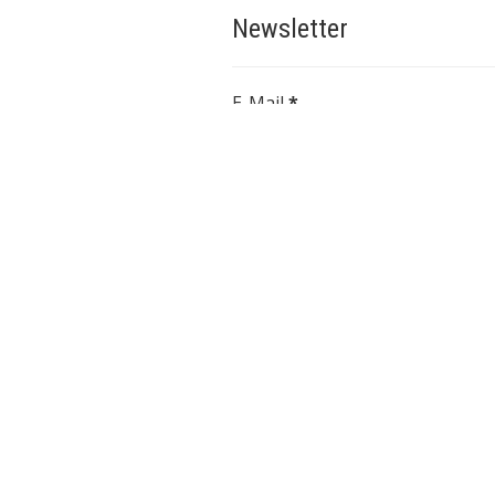
Newsletter
E-Mail
*
My Azurgo
Benutzer: