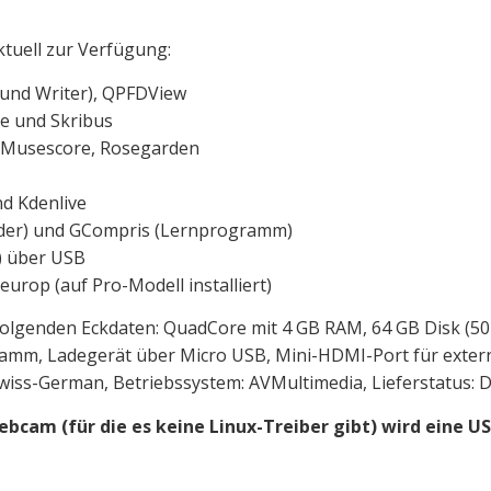
ktuell zur Verfügung:
s und Writer), QPFDView
ge und Skribus
y, Musescore, Rosegarden
d Kdenlive
nder) und GCompris (Lernprogramm)
) über USB
urop (auf Pro-Modell installiert)
folgenden Eckdaten: QuadCore mit 4 GB RAM, 64 GB Disk (50 
mm, Ladegerät über Micro USB, Mini-HDMI-Port für externe
iss-German, Betriebssystem: AVMultimedia, Lieferstatus: D
Webcam (für die es keine Linux-Treiber gibt) wird eine 