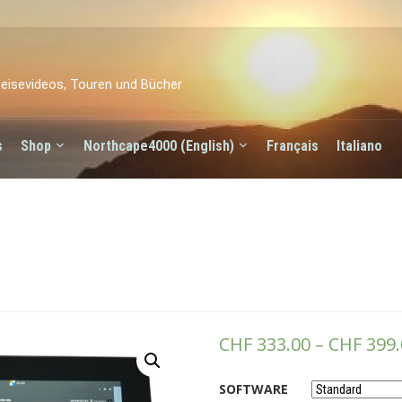
eisevideos, Touren und Bücher
s
Shop
Northcape4000 (English)
Français
Italiano
CHF
333.00
–
CHF
399.
SOFTWARE