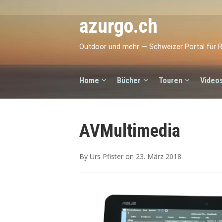
azurgo.ch
Outdoor und mehr — Schweizer Portal für R
Home
Bücher
Touren
Video
AVMultimedia
By
Urs Pfister
on
23. März 2018
.