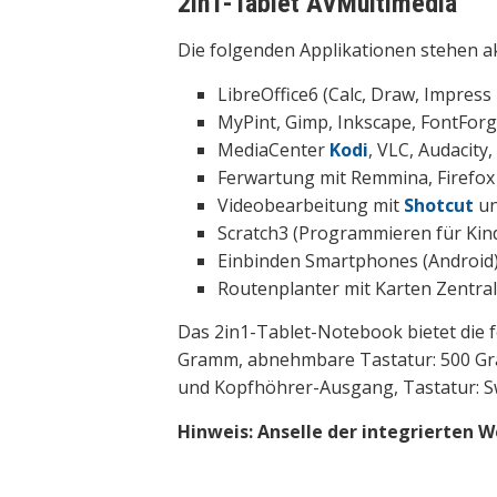
2in1-Tablet AVMultimedia
Die folgenden Applikationen stehen a
LibreOffice6 (Calc, Draw, Impres
MyPint, Gimp, Inkscape, FontFor
MediaCenter
Kodi
, VLC, Audacit
Ferwartung mit Remmina, Firefox
Videobearbeitung mit
Shotcut
un
Scratch3 (Programmieren für Ki
Einbinden Smartphones (Android
Routenplanter mit Karten Zentrale
Das 2in1-Tablet-Notebook bietet die 
Gramm, abnehmbare Tastatur: 500 Gra
und Kopfhöhrer-Ausgang, Tastatur: Sw
Hinweis: Anselle der integrierten 